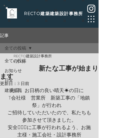
​RECTO建築建築設計事務所
記事
全ての投稿
RECTO建築設計事務所
全ての投稿
6月4日
新たな工事が始まり
お知らせ
ます
日常
更新日：
3 日前
先日、お日柄の良い晴天☀の日に　
建築知識
T会社様　営業所　新築工事の「地鎮
祭」が行われ　
ご招待していただいたので、私たちも
参加させて頂きました。
安全👷🏻‍♂️に工事が行われるよう、お施
主様・施工会社・設計事務所