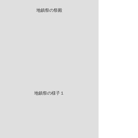
地鎮祭の祭殿
地鎮祭の様子１