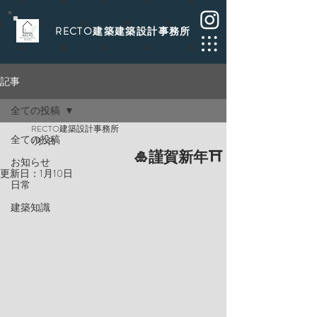
​RECTO建築建築設計事務所
記事
全ての投稿
RECTO建築設計事務所
全ての投稿
1月5日
🎍謹賀新年⛩️
お知らせ
更新日：
1月10日
日常
建築知識