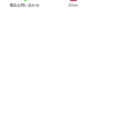
電話お問い合わせ
Email
コメント
はじめまして
コメントを追加…
🧹🪣年末年始休