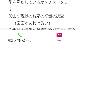
準を満たしているかをチェックしま
す。
①まず現状のお家の壁量の調査
（図面があれば良い）
②現状の情報を耐震診断ソフトに落と
し込みます。
電話お問い合わせ
Email
お家のバランスと壁量を見て追加で
壁に補強が必要かの判断をします。
③また、お家を